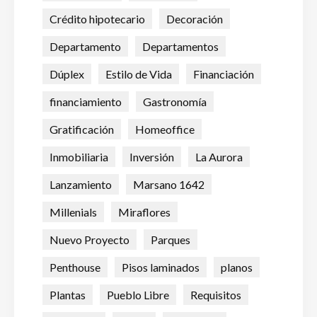
Crédito hipotecario
Decoración
Departamento
Departamentos
Dúplex
Estilo de Vida
Financiación
financiamiento
Gastronomía
Gratificación
Homeoffice
Inmobiliaria
Inversión
La Aurora
Lanzamiento
Marsano 1642
Millenials
Miraflores
Nuevo Proyecto
Parques
Penthouse
Pisos laminados
planos
Plantas
Pueblo Libre
Requisitos